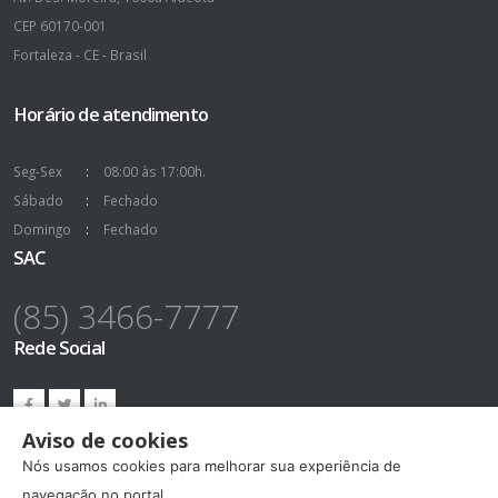
CEP 60170-001
Fortaleza - CE - Brasil
Horário de atendimento
Seg-Sex
08:00 às 17:00h.
Sábado
Fechado
Domingo
Fechado
SAC
(85) 3466-7777
Rede Social
Aviso de cookies
Nós usamos cookies para melhorar sua experiência de
navegação no portal.